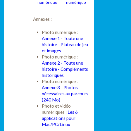
numérique
numérique
Annexes :
Photo numérique :
Annexe 1 - Toute une
histoire - Plateau de jeu
et images
Photo numérique :
Annexe 2 - Toute une
histoire - Compléments
historiques
Photo numérique :
Annexe 3 - Photos
nécessaires au parcours
(240 Mo)
Photo et vidéo
numériques :
Les 6
applications pour
Mac/PC/Linux