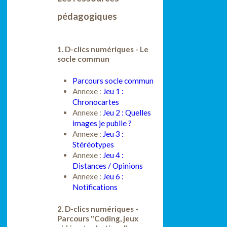
pédagogiques
1. D-clics numériques - Le
socle commun
Parcours socle commun
Annexe :
Jeu 1 :
Chronocartes
Annexe :
Jeu 2 : Quelles
images je publie ?
Annexe :
Jeu 3 :
Stéréotypes
Annexe :
Jeu 4 :
Distances / Opinions
Annexe :
Jeu 6 :
Notifications
2. D-clics numériques -
Parcours "Coding, jeux