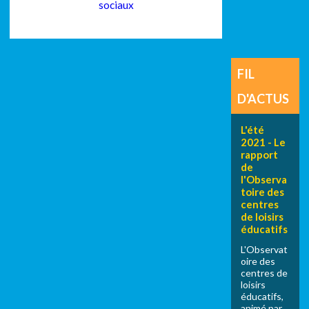
sociaux
FIL
D'ACTUS
L'été
2021 - Le
rapport
de
l'Observa
toire des
centres
de loisirs
éducatifs
L'Observat
oire des
centres de
loisirs
éducatifs,
animé par