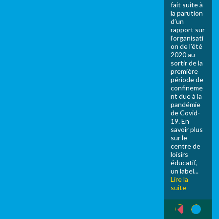
fait suite à
la parution
d’un
rapport sur
l’organisati
on de l’été
2020 au
sortir de la
première
période de
confineme
nt due à la
pandémie
de Covid-
19. En
savoir plus
sur le
centre de
loisirs
éducatif,
un label...
Lire la
suite
1
‹ précédent