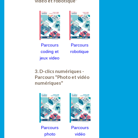
vidéo et robotique"
Parcours
Parcours
coding et
robotique
jeux video
3. D-clics numériques -
Parcours "Photo et vidéo
numériques"
Parcours
Parcours
photo
vidéo