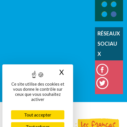
PAGES
2
3
5
4
RÉSEAUX
SOCIAU
X
X
Masquer le bandeau
Ce site utilise des cookies et
vous donne le contrôle sur
ceux que vous souhaitez
activer
Tout accepter
Tout refuser