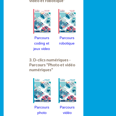
vidéo et robotique"
Parcours
Parcours
coding et
robotique
jeux video
3. D-clics numériques -
Parcours "Photo et vidéo
numériques"
Parcours
Parcours
photo
vidéo