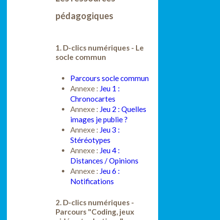
pédagogiques
1. D-clics numériques - Le
socle commun
Parcours socle commun
Annexe :
Jeu 1 :
Chronocartes
Annexe :
Jeu 2 : Quelles
images je publie ?
Annexe :
Jeu 3 :
Stéréotypes
Annexe :
Jeu 4 :
Distances / Opinions
Annexe :
Jeu 6 :
Notifications
2. D-clics numériques -
Parcours "Coding, jeux