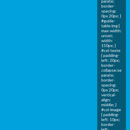
parate;
border-
spacing:
0px 20px; }
#guide-
table img {
max-width:
unset;
width:
150px; }
#col-texte
{ padding-
left: 20px;
border-
collapse:se
parate;
border-
spacing:
0px 20px;
vertical-
align:
middle; }
#col-image
{ padding-
left: 10px;
border-
left-