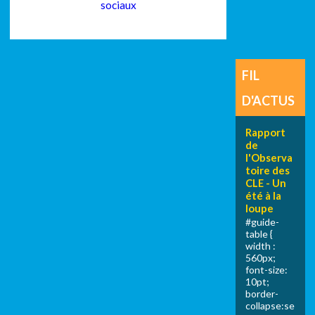
sociaux
FIL
D'ACTUS
Rapport
de
l'Observa
toire des
CLE - Un
été à la
loupe
#guide-
table {
width :
560px;
font-size:
10pt;
border-
collapse:se