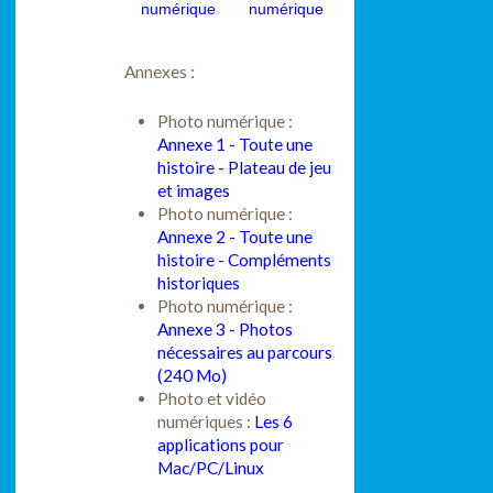
numérique
numérique
Annexes :
Photo numérique :
Annexe 1 - Toute une
histoire - Plateau de jeu
et images
Photo numérique :
Annexe 2 - Toute une
histoire - Compléments
historiques
Photo numérique :
Annexe 3 - Photos
nécessaires au parcours
(240 Mo)
Photo et vidéo
numériques :
Les 6
applications pour
Mac/PC/Linux