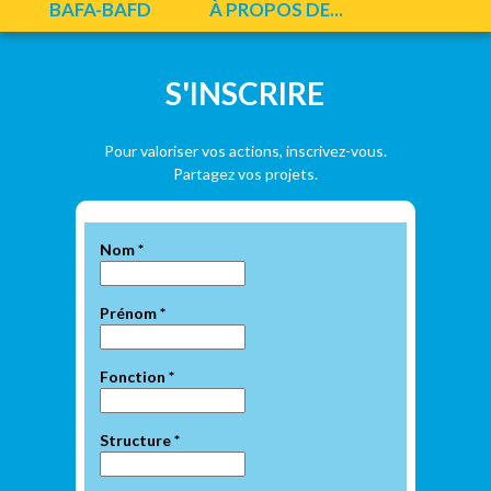
BAFA-BAFD
À PROPOS DE...
Onglets principaux
S'INSCRIRE
Pour valoriser vos actions, inscrivez-vous.
Partagez vos projets.
Nom
*
Prénom
*
Fonction
*
Structure
*