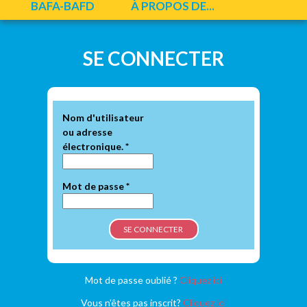
BAFA-BAFD
À PROPOS DE...
Onglets principaux
SE CONNECTER
Nom d'utilisateur
ou adresse
électronique.
*
Mot de passe
*
Mot de passe oublié ?
Cliquez ici
Vous n'êtes pas inscrit?
Cliquez ici