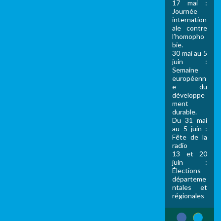
17 mai :
Journée
internation
ale contre
l’homopho
bie.
30 mai au 5
juin :
Semaine
européenn
e du
développe
ment
durable.
Du 31 mai
au 5 juin :
Fête de la
radio
13 et 20
juin :
Élections
départeme
ntales et
régionales
1
2