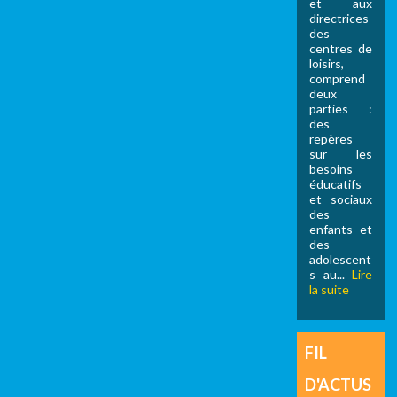
et aux
directrices
des
centres de
loisirs,
comprend
deux
parties :
des
repères
sur les
besoins
éducatifs
et sociaux
des
enfants et
des
adolescent
s au...
Lire
la suite
FIL
D'ACTUS