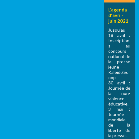
L’agenda
d'avril-
juin 2021
Jusqu’au
18 avril :
Inscription
s au
concours
national de
la presse
jeune
Kaléido’Sc
oop
30 avril :
Journée de
la non-
violence
éducative.
3 mai :
Journée
mondiale
de la
liberté de
la presse.