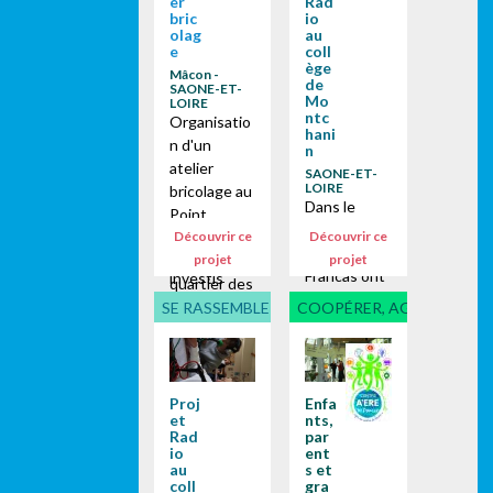
démarche
er
Rad
bric
io
Centre
olag
au
A'ERE, les
e
coll
ège
enfants et
Mâcon -
de
SAONE-ET-
l'équipe du
Mo
LOIRE
centre de
ntc
Organisatio
hani
loisirs de
n d'un
n
Néoules
atelier
SAONE-ET-
accompagn
LOIRE
bricolage au
Dans le
és par les
Point
cadre
Francas du
Découvrir ce
Découvrir ce
Enfant/Jeun
scolaire, les
Var, se sont
projet
projet
es du
Francas ont
investis
quartier des
accompagn
dans la
Blanchettes
SE RASSEMBLER, PARTICIPER
COOPÉRER, AGIR AVEC...
é deux
découverte,
à Mâcon.
classes de
la
Cet atelier
4ème du
protection
est proposé
collège
et la...
par la
Proj
Enfa
Anne Frank
et
nts,
structure
Rad
par
à
pour
io
ent
Montchanin
construire
au
s et
en Saône et
coll
gra
des bac à