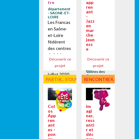
TE pour cet
tre
app
de marche,
été ... la
ren
département
de
ant
dispersion
- SAONE-ET-
-
chansons et
LOIRE
des enfants
Jazz
Les Francas
de détente
en
en plusieurs
en Saône-
au soleil.Cet
mar
groupes...
che
et-Loire
été 2020,
jeun
fédérent
l'équipe du
ess
des centres
e
centre
de loisirs
Communauté
social
Découvrir ce
Découvrir ce
de
divers. Sur
associatif
Communes
projet
projet
le mois de
Pyrénées
a...
Vallées des
juillet 2020,
Gaves -
PARTIR... S'OUVRIR
RENCONTRER, DÉCOUVRI
HAUTES-
nous
PYRENEES
sommes
C'est dans
allés à la
le cadre de
rencontre
l'été culturel
Col
Im
de ces
et
os
agi
centres
apprenant
App
ner,
adhérents
ren
ress
soutenu par
ant
enti
ou
le Ministère
es -
r et
partenaires.
pon
déc
de la
ey
ouv