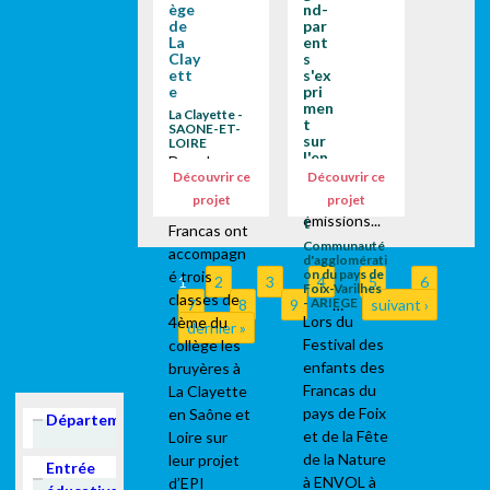
ège
nd-
Loire sur
jardin.Cette
de
par
leur projet
La
ent
constructio
Clay
s
d'EPI
n s'inscrit
ett
s'ex
(Enseignem
dans un
e
pri
ents
men
projet plus...
La Clayette -
t
Pratiques
SAONE-ET-
sur
LOIRE
Interdiscipli
l'en
Dans le
viro
naires) avec
Découvrir ce
Découvrir ce
cadre
nne
deux
projet
projet
men
scolaire, les
émissions...
t
Francas ont
Communauté
accompagn
d'agglomérati
on du pays de
é trois
1
2
3
4
5
6
Pages
Foix-Varilhes
classes de
- ARIEGE
7
8
9
…
suivant ›
Lors du
4ème du
dernier »
Festival des
collège les
enfants des
bruyères à
Francas du
La Clayette
pays de Foix
en Saône et
Show
Département
et de la Fête
Loire sur
de la Nature
leur projet
Hide
Entrée
à ENVOL à
d’EPI