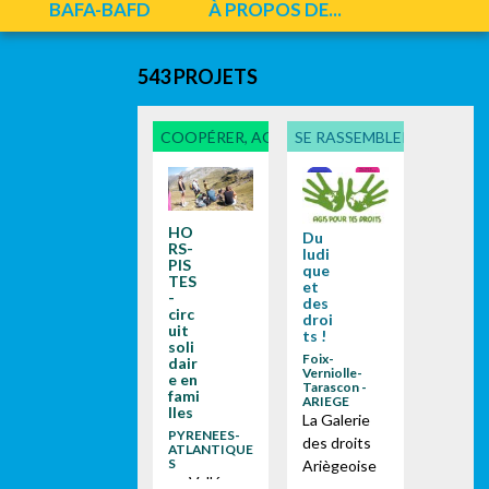
BAFA-BAFD
À PROPOS DE...
543 PROJETS
COOPÉRER, AGIR AVEC...
SE RASSEMBLER, PARTICI
HO
Du
RS-
ludi
PIS
que
TES
et
-
des
circ
droi
uit
ts !
soli
Foix-
dair
Verniolle-
e en
Tarascon -
fami
ARIEGE
lles
La Galerie
PYRENEES-
des droits
ATLANTIQUE
S
Ariègeoise
en Vallée
Comment