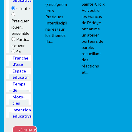
éducative
Sainte-Croix
(Enseignem
- Tout -
Volvestre,
ents
les Francas
Pratiques
Pratiquer,
de l'Ariège
Interdiscipli
jouer...
ont animé
naires) sur
ensemble
un atelier
les thèmes
Partir...
porteurs de
du...
s'ouvrir
parole,
Se
recueillant
rassembler,
Show
Tranche
des
participer
d’âge
réactions
Être
Show
Espace
et...
accueilli,
éducatif
vivre
Show
Temps
ensemble
du
projet
Show
Mots-
Rencontrer,
clés
découvrir
Show
Intentions
éducatives
Coopérer,
agir avec...