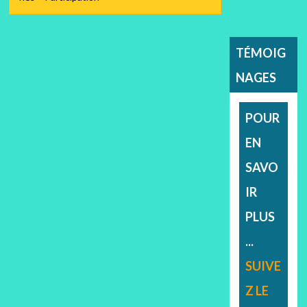
TÉMOIG
NAGES
POUR
EN
SAVO
IR
PLUS
...
SUIVE
Z LE