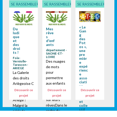
SE RASSEMBLER, PARTICIPER
SE RASSEMBLER, PARTICIPER
SE RASSEMBLER, PART
« Le
Du
Mes
Gan
ludi
rêve
g
que
s
des
et
d'enf
Pot
des
ants
os »,
droi
département -
une
ts !
SAONE-ET-
pre
LOIRE
Foix-
mièr
Des nuages
Verniolle-
e
Tarascon -
expé
de mots
ARIEGE
rienc
pour
La Galerie
e
permettre
asso
des droits
ciati
aux enfants
Ariègeoise C
ve
de
omment ça
pour
Découvrir ce
Découvrir ce
Découvrir ce
un
s'exprimer
se passe en
projet
projet
projet
proj
sur leurs
Ariège ?
et
rêvesDans le
colle
Malgré la
ctif
cadre du
période
ARIEGE
Village des
compliquée