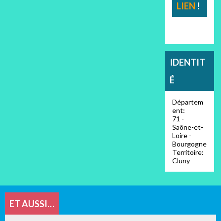
LIEN
!
IDENTIT
É
Départem
ent:
71 -
Saône-et-
Loire -
Bourgogne
Territoire:
Cluny
ET AUSSI…