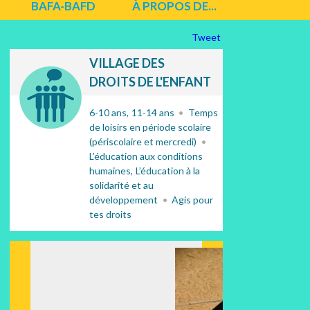
BAFA-BAFD
À PROPOS DE...
Tweet
VILLAGE DES
DROITS DE L'ENFANT
6-10 ans
11-14 ans
Temps
de loisirs en période scolaire
(périscolaire et mercredi)
L’éducation aux conditions
humaines
L’éducation à la
solidarité et au
développement
Agis pour
tes droits
Suiv
ant