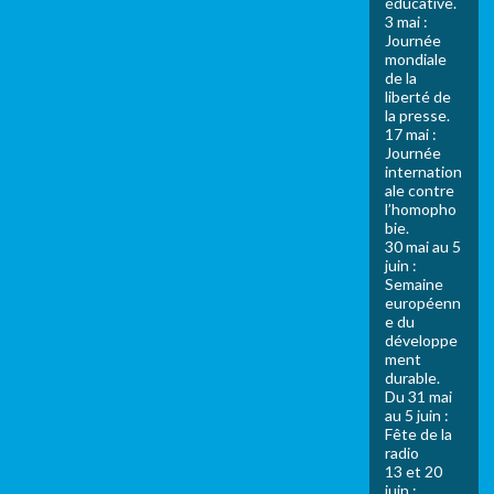
éducative.
3 mai :
Journée
mondiale
de la
liberté de
la presse.
17 mai :
Journée
internation
ale contre
l’homopho
bie.
30 mai au 5
juin :
Semaine
européenn
e du
développe
ment
durable.
Du 31 mai
au 5 juin :
Fête de la
radio
13 et 20
juin :