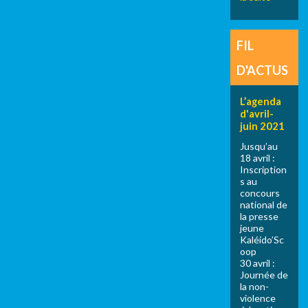
FIL
D'ACTUS
L’agenda
d'avril-
juin 2021
Jusqu’au
18 avril :
Inscription
s au
concours
national de
la presse
jeune
Kaléido’Sc
oop
30 avril :
Journée de
la non-
violence