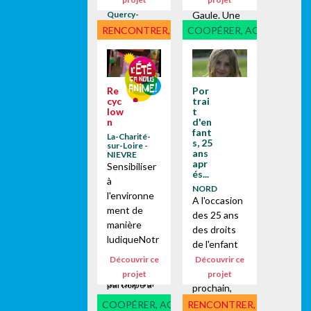
des jeux de
communes
Quercy-
Gaule. Une
Caussadais et
journée
RENCONTRER, DÉCOUVRIR
COOPÉRER, AGIR AVEC...
des Deux-
Rives et
fédérative
Villebrumier -
construite
TARN-ET-
GARONNE
par et pour
Le 16 juillet
les centres
Re
Por
2014, les
cyc
trai
de loisirs
enfants, de
low
t
adhérents à
n
d'en
6 ans à 12
l'association
fant
La-Charité-
ans, des
s, 25
sur-Loire -
départemen
centres de
ans
NIEVRE
tale des
apr
Sensibiliser
loisirs de
és...
Francas de
à
Gâches et
NORD
Saône et
l'environne
des
A l'occasion
Loire. Près...
ment de
associations
des 25 ans
manière
Yaka Jouer,
des droits
ludiqueNotr
et l’AILE
de l'enfant
e objecif est
Réalvilloise
en
Découvrir ce
Découvrir ce
de
ont
novembre
projet
projet
sensibiliser
participé à
prochain,
les enfants
une journée
France
COOPÉRER, AGIR AVEC...
RENCONTRER, DÉCOUVRI