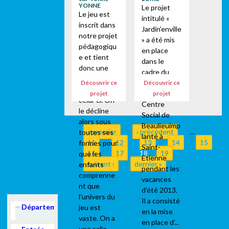
YONNE
Le projet
4 structures
pendant les
Le jeu est
intitulé «
ont
vacances
inscrit dans
Jardin’enville
participé à
scolaires...
notre projet
» a été mis
un séjour
pédagogiqu
en place
coopératif
e et tient
dans le
à...
donc une
cadre du
grosse
centre de
Découvrir ce
Découvrir ce
place dans
loisirs du
projet
projet
celui-ci. On
Centre
le décline
Social de
alors sous
Beaulieuimp
« premier
‹ précédent
…
toutes ses
Pages
lanté à
11
12
13
14
15
formes pour
Saint-
16
17
18
19
que les
Etienne
suivant ›
dernier »
enfants
pendant les
comprenne
vacances
nt que
d’été 2013.
l’univers du
Il a consisté
Show
Département
jeu est
en la mise
vaste. On a
en place d’...
une salle...