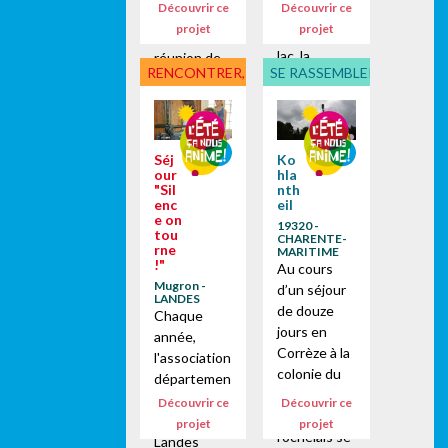
Découvrir ce
Découvrir ce
un pré, au
vacances.
projet
projet
bord d’un
Lors de la
lac, la
réunion de
RENCONTRER, DÉCOUVRIR
SE RASSEMBLER, PARTICI
richesse de
préparation
la nature
des accueils
stimule
de loisirs,
l'imagination
regroupant
Séj
Ko
." Il fait beau,
tous les
our
hla
c’est l’été, la
directeurs
"Sil
nth
sève monte
de la
enc
eil
e on
en toi, tu
session du
19320 -
tou
CHARENTE-
sens plein
mois d’août,
rne
MARITIME
!"
d’énergie,
nous avons
Au cours
Mugron -
les mains te
réfléchi à
d’un séjour
LANDES
démange." D
une action...
de douze
Chaque
e...
jours en
année,
Corrèze à la
l'association
colonie du
départemen
Theil, 57
tale des
Découvrir ce
Découvrir ce
jeunes
Francas des
projet
projet
rochelais se
Landes