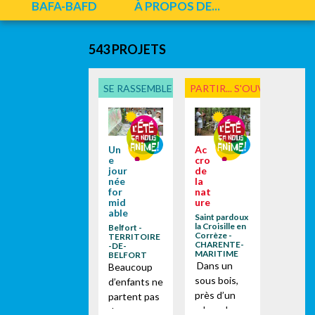
BAFA-BAFD
À PROPOS DE...
543 PROJETS
SE RASSEMBLER, PARTICIPER
PARTIR... S'OUVRIR
Un
Ac
e
cro
jour
de
née
la
for
nat
mid
ure
able
Saint pardoux
la Croisille en
Belfort -
Corrèze -
TERRITOIRE
CHARENTE-
-DE-
MARITIME
BELFORT
Dans un
Beaucoup
sous bois,
d’enfants ne
près d’un
partent pas
arbre, dans
du tout en