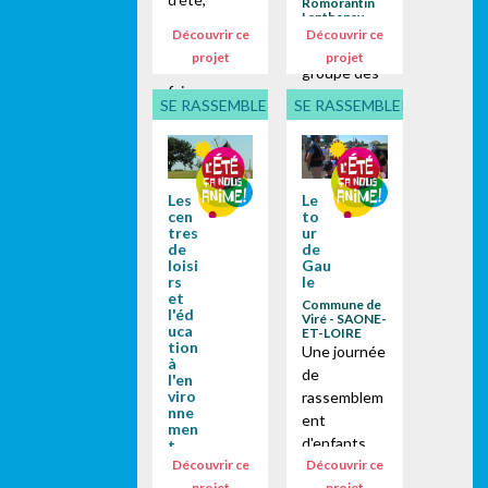
Romorantin
Lanthenay -
l’équipe
LOIRET
Découvrir ce
Découvrir ce
d’animation
Cet été, le
projet
projet
a souhaité
groupe des
faire
"mat'sup"
SE RASSEMBLER, PARTICIPER
SE RASSEMBLER, PARTICI
découvrir
(5-6 ans) du
aux enfants
centre de
de
loisirs de
nouvelles
Romorantin-
Les
Le
civilisations
Lanthenay
cen
to
et de
tres
ur
est parti à
de
de
nouvelles
travers le
loisi
Gau
cultures au
monde pour
rs
le
sein du
et
jouer avec
Commune de
l'éd
centre de
Viré - SAONE-
les sens. La
uca
ET-LOIRE
loisirs. Elle a
tion
volonté de
Une journée
à
organisé un
l'équipe
de
l'en
tournoi
d'animation
viro
rassemblem
intitulé
nne
était que les
ent
men
« olympiade
enfants
d'enfants
t
s...
puissent
Découvrir ce
Découvrir ce
sur le thème
Communauté
s de
prendre...
projet
projet