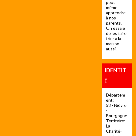
peut
même
apprendre
à nos
parents.
On essaie
de les faire
trier à la
maison
aussi.
IDENTIT
É
Départem
ent:
58 - Nièvre
-
Bourgogne
Territoire:
La-
Charité-