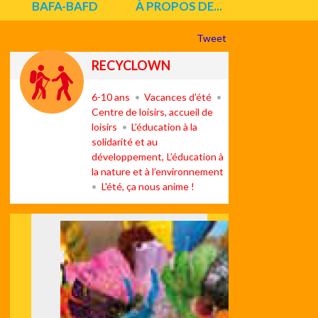
BAFA-BAFD
À PROPOS DE...
Tweet
RECYCLOWN
6-10 ans
Vacances d’été
Centre de loisirs, accueil de
loisirs
L’éducation à la
solidarité et au
développement
L’éducation à
la nature et à l’environnement
L'été, ça nous anime !
Suiv
ant