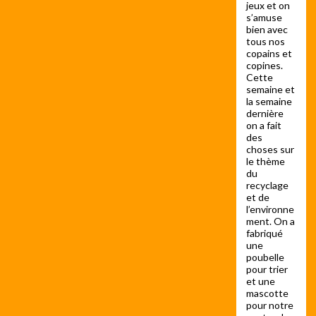
jeux et on
s’amuse
bien avec
tous nos
copains et
copines.
Cette
semaine et
la semaine
dernière
on a fait
des
choses sur
le thème
du
recyclage
et de
l’environne
ment. On a
fabriqué
une
poubelle
pour trier
et une
mascotte
pour notre