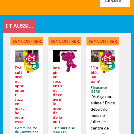
sur-Loire
ET AUSSI…
RENCONTRER, DÉCOUVRIR
RENCONTRER, DÉCOUVRIR
RENCONTRER, DÉCOU
Eté
Ima
"Du
cult
gin
blé..
urel
er,
.au
et
ress
pain"
appr
entir
Fleurance -
enan
et
GERS
t -
déco
L'été ça nous
Jazz
uvrir
anime ! En ce
en
le
marc
mon
début du
he
de
mois de
jeun
de la
esse
nuit.
juillet, le
centre de
Communauté
Trie sur Baïse -
de Communes
HAUTES-