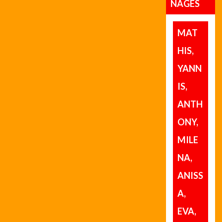
NAGES
MAT
HIS,
YANN
IS,
ANTH
ONY,
MILE
NA,
ANISS
A,
EVA,