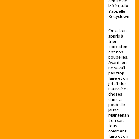
centre de
loisirs, elle
s’appelle
Recyclown
.
On a tous
appris à
trier
correctem
ent nos
poubelles.
Avant, on
ne savait
pas trop
faire et on
jetait des
mauvaises
choses
dans la
poubelle
jaune.
Maintenan
t on sait
tous
comment
faire et on