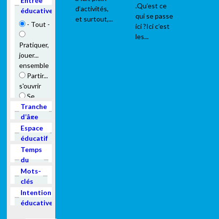
Hide
Entrée
.Qu’est ce
d’activités,
éducative
qui se passe
et surtout,...
- Tout -
ici ?Ici c’est
les...
Pratiquer,
jouer...
ensemble
Partir...
s'ouvrir
Se
rassembler,
Show
Tranche
participer
d’âge
Être
Show
Espace
accueilli,
éducatif
vivre
Show
Temps
ensemble
du
projet
Show
Mots-
Rencontrer,
clés
découvrir
Show
Intentions
éducatives
Coopérer,