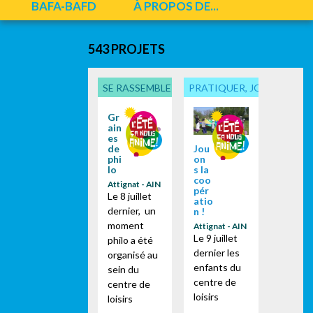
BAFA-BAFD
À PROPOS DE...
543 PROJETS
SE RASSEMBLER, PARTICIPER
PRATIQUER, JOUER... ENS
Gr
ain
es
Jou
de
on
phi
s la
lo
coo
Attignat - AIN
pér
Le 8 juillet
atio
dernier, un
n !
moment
Attignat - AIN
Le 9 juillet
philo a été
dernier les
organisé au
enfants du
sein du
centre de
centre de
loisirs
loisirs
d'Attignat