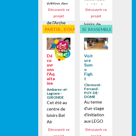
édition des
et vidéo, les
Découvrir ce
Découvrir ce
Olympiades
enfants du
projet
projet
276 à Pont
centre de
de l'Arche
loisirs de
réunissant
PARTIR... S'OUVRIR
SE RASSEMBLER, PARTICI
Triboulet
des centres
ont été
de loisirs
sensibilisés
des
aux médias.
départemen
Dé
Voit
Les ateliers
co
ure
ts de l'Eure,
mis en place
uvr
Sum
de Seine-
leur ont
ons
o
Maritime, du
l'Aq
Figh
ainsi permis
uita
t
Calvados et
de découvrir
ine
Clermont-
d'Eure et
une
Ferrand -
Ambares-et-
Loir....
PUY-DE-
Lagrave -
nouvelle
DOME
GIRONDE
méthode
Au terme
Cet été au
pour
d'un stage
centre de
exprimer
d'initiation
loisirs Bel
leurs...
aux LEGO
Air
techniques,
maternel,
Découvrir ce
Découvrir ce
une
l’équipe
projet
projet