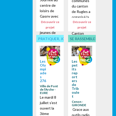
communes
pour...
centre de
du canton
loisirs de
de Rugles a
Gasny avec
organisé la
une
Découvrir ce
Découvrir ce
7ème
quinzaine de
projet
projet
édition du
jeunes de
Canton
l'espace
d'été sur la
PRATIQUER, JOUER... ENSEMBLE
SE RASSEMBLER, PARTICI
jeune de
"Plage de la
Pacy-sur-
Liberté". Cet
Eure sur le
événement
thème de
s'est
Les
Les
l'évolution
Oly
pet
déroulé du
mpi
its
du jeu vidéo.
29 juin au 14
ade
rep
s
juillet. Sur
ort
276
ers
place plus
de
Ville de Pont
de 60...
Trib
de l'Arche -
oule
EURE
t
Le mardi 8
Cenon -
juillet s'est
GIRONDE
ouvert la
Grace aux
3ème
outils radio