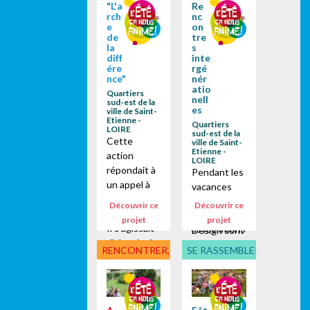
contexte...
écrivait
"L'a
Re
Centres de
rch
nc
Gaston.
Loisirs des
e
on
BACHELAR
de
tre
Francas des
la
s
D. C'est
Alpes-de-
diff
inte
dans cet
ére
rgé
Haute-
esprit que
nce"
nér
Provence
atio
l'équipe
Quartiers
s'investisse
nell
sud-est de la
d'animation
es
ville de Saint-
nt dans le
Etienne -
du centre...
Quartiers
cadre d’un
LOIRE
sud-est de la
Cette
projet
ville de Saint-
Etienne -
action
nommé Eco-
LOIRE
répondait à
pilote mené
Pendant les
un appel à
par un
vacances
projet lancé
collectif de
estivales,
Découvrir ce
Découvrir ce
par la DDCS.
5
des chaises
projet
projet
Il s'agissait
associations
Design sont
d'aborder la
du Réseau
prêtées par
RENCONTRER, DÉCOUVRIR
SE RASSEMBLER, PARTICI
notion de
d’Acteurs
la ville de
"différence"
du
Saint-
à travers
Développe
Etienne au
une
ment...
centre