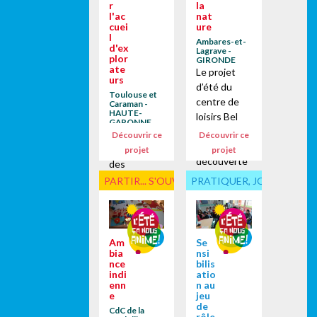
Haute-
r
la
équipes
l'ac
nat
Savoie et de
cuei
ure
d'animation
l’Ain !Depuis
l
du centre
Ambares-et-
d'ex
2006 les
Lagrave -
de loisirs
plor
GIRONDE
Francas de
ate
municipal
Le projet
Savoie
urs
"les Cèdres",
d’été du
accompagn
Toulouse et
de la...
centre de
Caraman -
ent
HAUTE-
loisirs Bel
pédagogiqu
GARONNE
Air portait
Lors de la
Découvrir ce
Découvrir ce
ement...
sur la
préparation
projet
projet
découverte
des
de la nature
« Journées
PARTIR... S'OUVRIR
PRATIQUER, JOUER... ENS
et de
nature »
l’environne
organisées
ment. Après
par le
avoir
Conseil
Am
Se
remarqué
Régional de
bia
nsi
nce
bilis
un intérêt
Midi
indi
atio
certain de la
Pyrénées,
enn
n au
part des
e
jeu
les Francas
de
enfants
CdC de la
de Haute-
rôle