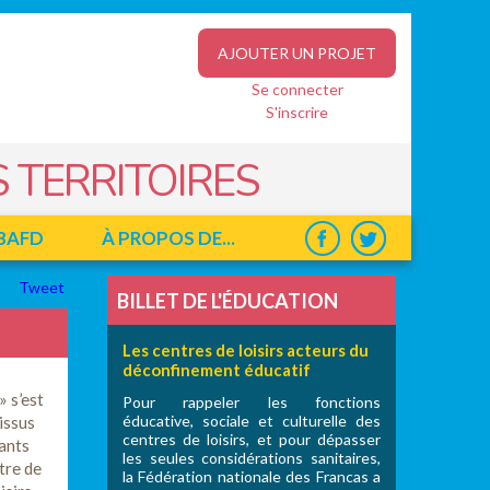
AJOUTER UN PROJET
Se connecter
S'inscrire
 TERRITOIRES
BAFD
À PROPOS DE...
Tweet
BILLET DE L'ÉDUCATION
Les centres de loisirs acteurs du
déconfinement éducatif
» s’est
Pour rappeler les fonctions
éducative, sociale et culturelle des
issus
centres de loisirs, et pour dépasser
fants
les seules considérations sanitaires,
tre de
la Fédération nationale des Francas a