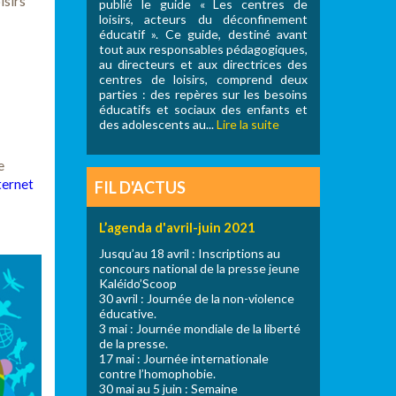
isirs
publié le guide « Les centres de
loisirs, acteurs du déconfinement
éducatif ». Ce guide, destiné avant
tout aux responsables pédagogiques,
au directeurs et aux directrices des
centres de loisirs, comprend deux
parties : des repères sur les besoins
éducatifs et sociaux des enfants et
des adolescents au...
Lire la suite
e
ternet
FIL D'ACTUS
L’agenda d'avril-juin 2021
Jusqu’au 18 avril : Inscriptions au
concours national de la presse jeune
Kaléido’Scoop
30 avril : Journée de la non-violence
éducative.
3 mai : Journée mondiale de la liberté
de la presse.
17 mai : Journée internationale
contre l’homophobie.
30 mai au 5 juin : Semaine