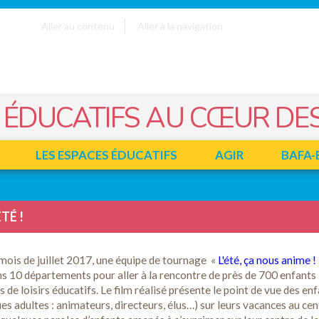
Aller au contenu
Aller à la navigation
 ÉDUCATIFS AU CŒUR DES
LES ESPACES ÉDUCATIFS
AGIR
BAFA-
TÉ !
mois de juillet 2017, une équipe de tournage «
L'été, ça nous anime !
s 10 départements pour aller à la rencontre de près de 700 enfants 
 de loisirs éducatifs. Le film réalisé présente le point de vue des en
ues adultes : animateurs, directeurs, élus…) sur leurs vacances au cen