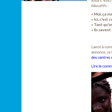
loisirs. Voic
éducatifs :
« Moi, ça me
« Ici, c’est
« Tant qu’on
« Ils savent
Lancé à com
annonce, ce
des centres d
Lire le com