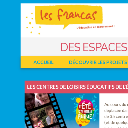
Panneau de gestion des cookies
Jump to navigation
DES ESPACES
ACCUEIL
DÉCOUVRIR LES PROJETS
Facebook
Twitter
LES CENTRES DE LOISIRS ÉDUCATIFS DE L'É
Au cours du 
déplacée dan
de 35 centres
(et de quelq