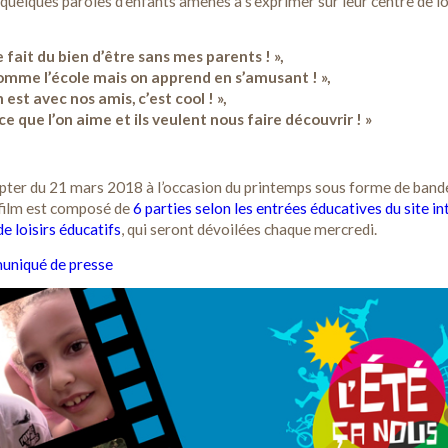
i quelques paroles d’enfants amenés à s’exprimer sur leur centre de lo
 fait du bien d’être sans mes parents ! »,
 comme l’école mais on apprend en s’amusant ! »,
 est avec nos amis, c’est cool ! »,
 ce que l’on aime et ils veulent nous faire découvrir ! »
pter du 21 mars 2018 à l’occasion du printemps sous forme de band
 film est composé de
6 parties selon les entrées éducatives du site in
e loisirs éducatifs
, qui seront dévoilées chaque mercredi.
muniqué de presse