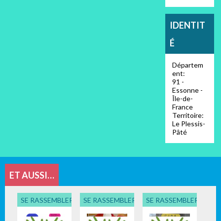
IDENTIT
É
Départem
ent:
91 -
Essonne -
Île-de-
France
Territoire:
Le Plessis-
Pâté
ET AUSSI…
SE RASSEMBLER, PARTICIPER
SE RASSEMBLER, PARTICIPER
SE RASSEMBLER, PART