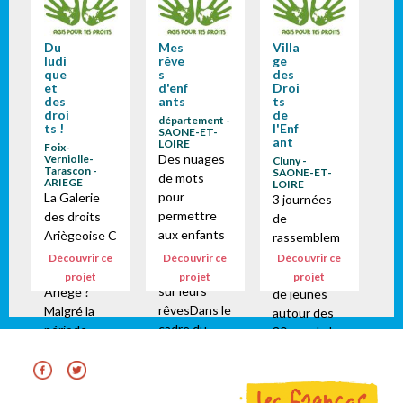
Du
Mes
Villa
ludi
rêve
ge
que
s
des
et
d'enf
Droi
des
ants
ts
droi
de
département -
ts !
l'Enf
SAONE-ET-
ant
LOIRE
Foix-
Des nuages
Verniolle-
Cluny -
Tarascon -
SAONE-ET-
de mots
ARIEGE
LOIRE
pour
La Galerie
3 journées
permettre
des droits
de
aux enfants
Ariègeoise C
rassemblem
de
omment ça
ent
Découvrir ce
Découvrir ce
Découvrir ce
s'exprimer
se passe en
d'enfants et
projet
projet
projet
sur leurs
Ariège ?
de jeunes
rêvesDans le
Malgré la
autour des
cadre du
période
30 ans de la
Village des
compliquée
Convention
Droits de
que nous
International
l'enfant qui
vivons, la
e des Droits