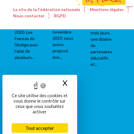
s'est tenu
galerie des
de l'Enfant, à
sur la
droits a eu
Cluny, du 18
Le site de la Fédération nationale
Mentions légales
commune de
lieu ce
au 20
Nous contacter
RGPD
Cluny (71) du
vendredi 31
novembre
18 au 20
octobre
2019Durant
novembre
2020. Les
trois jours,
2019, nous
Francas de
une dizaine
avons
l’Ariège avec
de
proposé
l’aide de
partenaires
aux...
plusieurs...
éducatifs
et...
X
Masquer le bandeau
Ce site utilise des cookies et
vous donne le contrôle sur
ceux que vous souhaitez
activer
Tout accepter