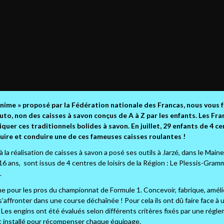
 anime » proposé par la Fédération nationale des Francas, nous vous 
auto, non des caisses à savon conçus de A à Z par les enfants. Les Fr
er ces traditionnels bolides à savon. En juillet, 29 enfants de 4 ce
ruire et conduire une de ces fameuses caisses roulantes !
la réalisation de caisses à savon a posé ses outils à Jarzé, dans le Maine
6 ans, sont issus de 4 centres de loisirs de la Région : Le Plessis-Gram
.
me pour les pros du championnat de Formule 1. Concevoir, fabrique, améli
s’affronter dans une course déchaînée ! Pour cela ils ont dû faire face à u
. Les engins ont été évalués selon différents critères fixés par une régl
est installé pour récompenser chaque équipage.