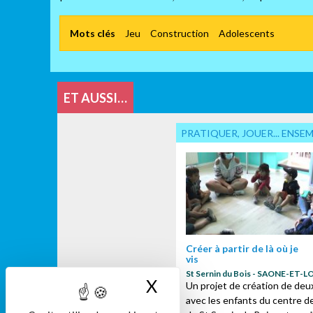
Mots clés
Jeu
Construction
Adolescents
ET AUSSI…
PRATIQUER, JOUER... ENSE
Créer à partir de là où je
vis
St Sernin du Bois - SAONE-ET-L
X
Masquer le bandeau
Un projet de création de deux
avec les enfants du centre de 