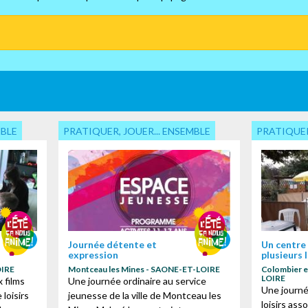
MBLE
PRATIQUER, JOUER... ENSEMBLE
PRATIQUER
Journée détente et
Un centre 
expression
plusieurs 
OIRE
Montceau les Mines - SAONE-ET-LOIRE
Colombier e
 des cookies
LOIRE
 films
Une journée ordinaire au service
Une journé
loisirs
jeunesse de la ville de Montceau les
loisirs ass