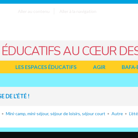
Aller au contenu
Aller à la navigation
 ÉDUCATIFS AU CŒUR DES
LES ESPACES ÉDUCATIFS
AGIR
BAFA-
 DE L’ÉTÉ !
Mini-camp, mini-séjour, séjour de loisirs, séjour court
Autre
L'ét