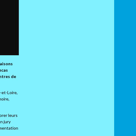
faisons
ancas
ntres de
-et-Loire,
moire,
orer leurs
n jury
ementation