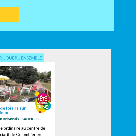
, JOUER... ENSEMBLE
de loisirs sur
lieux
n Brionnais - SAONE-ET-
e ordinaire au centre de
ociatif de Colombier en