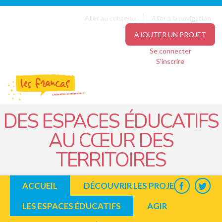
Panneau de gestion des cookies
Jump to navigation
Aller au contenu
Aller à la navigation
AJOUTER UN PROJET
Se connecter
S'inscrire
DES ESPACES ÉDUCATIFS
AU CŒUR DES
TERRITOIRES
ACCUEIL
DÉCOUVRIR LES PROJETS
LES ESPACES ÉDUCATIFS
AGIR