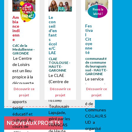
Am
Le
bia
con
Fes
nce
seil
tiva
indi
d'en
l
enn
fant
Cit
e
s
oye
écol
CdC de la
nne
e/C
Medullienne -
té
LAE
GIRONDE
Le Centre
communauté
CLAE
de commune
TOULOUSE -
de Loisirs
du lauraguais
HAUTE-
sud - HAUTE-
est un lieu
GARONNE
GARONNE
Le CLAE
propice à la
Le service
(Centre de
découverte
jeunesse de
Loisirs
Découvrir ce
Découvrir ce
Découvrir ce
et aux
la
Associé à
projet
projet
projet
échanges :
communaut
l'Ecole)
apports
é de
Toulousain
social,
Communes
Lapujade,
éducatif et
CO.LAUR.S
géré par les
culturel. Au
UD a
NOUVEAUX PROJETS
FRANCAS
cours de
organisé
de Haute