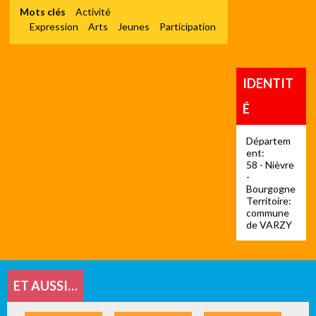
Mots clés
Activité
Expression
Arts
Jeunes
Participation
IDENTIT
É
Départem
ent:
58 - Nièvre
-
Bourgogne
Territoire:
commune
de VARZY
ET AUSSI…