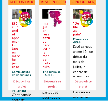
RENCONTRER, DÉCOUVRIR
RENCONTRER, DÉCOUVRIR
RENCONTRER, DÉCOU
Eté
Ima
"Du
cult
gin
blé..
urel
er,
.au
et
ress
pain"
appr
entir
Fleurance -
enan
et
GERS
t -
déco
L'été ça nous
Jazz
uvrir
anime ! En ce
en
le
marc
mon
début du
he
de
mois de
jeun
de la
esse
nuit.
juillet, le
centre de
Communauté
Trie sur Baïse -
de Communes
HAUTES-
loisirs "Les
Pyrénées
PYRENEES
Vallées des
Découvrir ce
Découvrir ce
Découvrir ce
Petits
Depuis
Gaves -
projet
projet
projet
Princes" de
toujours,
HAUTES-
PYRENEES
Fleurance a
partout et
C'est dans le
mis l'accent
pour tout le
cadre de
sur la nature
monde, les
l'été culturel
avec les
cieux et les