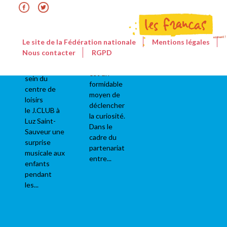
et apprenant
animaux de
astres sont
soutenu par
la ferme, les
un
le Ministère
herbes
patrimoine
de la Culture
aromatiques,
universel et
Le site de la Fédération nationale
Mentions légales
que nous
les insectes,
accessible :
Nous contacter
RGPD
avons
les
l’astronomie
proposé au
céréales...
est un
sein du
formidable
centre de
moyen de
loisirs
déclencher
le J.CLUB à
la curiosité.
Luz Saint-
Dans le
Sauveur une
cadre du
surprise
partenariat
musicale aux
entre...
enfants
pendant
les...