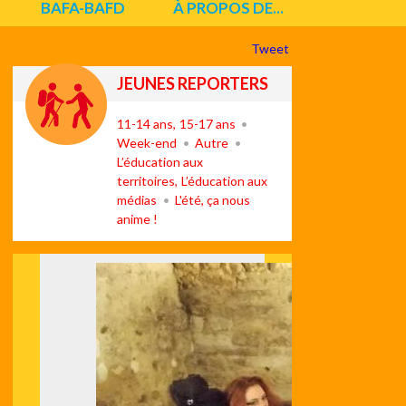
BAFA-BAFD
À PROPOS DE...
Tweet
JEUNES REPORTERS
11-14 ans
15-17 ans
Week-end
Autre
L’éducation aux
territoires
L’éducation aux
médias
L'été, ça nous
anime !
Suiv
ant