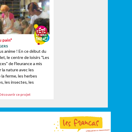
u pain"
 GERS
ous anime ! En ce début du
let, le centre de loisirs "Les
nces" de Fleurance a mis
r la nature avec les
 la ferme, les herbes
, les insectes, les
Découvrir ce projet