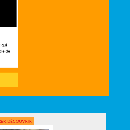
 qui
ple de
ER, DÉCOUVRIR