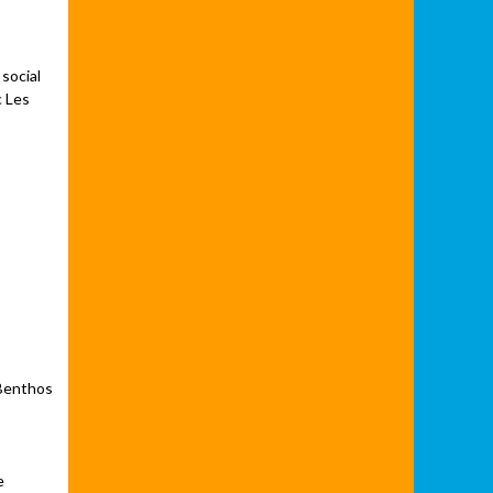
social
c Les
 Benthos
,
e