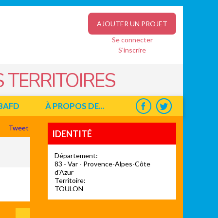
AJOUTER UN PROJET
Se connecter
S'inscrire
 TERRITOIRES
BAFD
À PROPOS DE...
Tweet
IDENTITÉ
Département:
83 - Var - Provence-Alpes-Côte
d'Azur
Territoire:
TOULON
Suiv