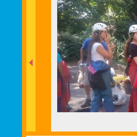
nt
éde
Préc