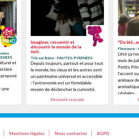
Imaginer, ressentir et
"Du blé...a
découvrir le monde de la
Fleurance -
nuit.
énées
L'été ça n
 des cookies
YRENEES
Trie sur Baïse - HAUTES-PYRENEES
mois de juil
lturel et
Depuis toujours, partout et pour tout
Petits Pri
istère
le monde, les cieux et les astres sont
l'accent su
s proposé
un patrimoine universel et accessible
animaux de
: l’astronomie est un formidable
aromatiques
r une
moyen de déclencher la curiosité.
céréales...
s
Dans le cadre du partenariat entre...
Découvrir ce projet
Mentions légales
Nous contacter
RGPD