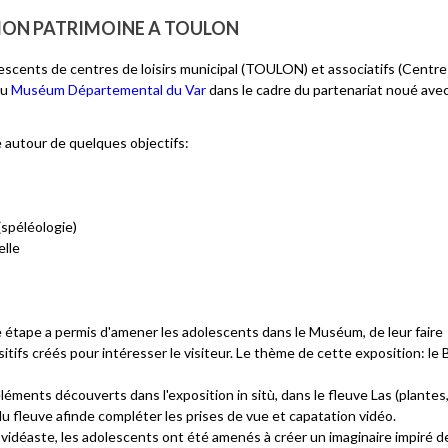
 MON PATRIMOINE A TOULON
lescents de centres de loisirs municipal (TOULON) et associatifs (Centre 
au
Muséum Départemental du Var
dans le cadre du partenariat noué ave
é autour de quelques objectifs:
spéléologie)
elle
 étape a permis d'amener les adolescents dans le Muséum, de leur faire
sitifs créés pour intéresser le visiteur. Le thème de cette exposition: le
s éléments découverts dans l'exposition in sitù, dans le fleuve Las (plantes
 du fleuve afinde compléter les prises de vue et capatation vidéo.
n vidéaste, les adolescents ont été amenés à créer un imaginaire impiré d