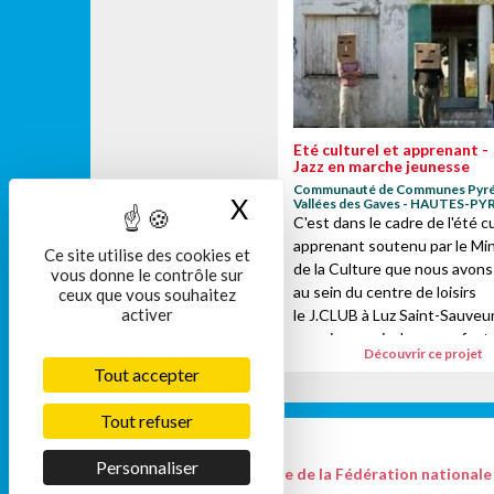
Eté culturel et apprenant -
Jazz en marche jeunesse
Communauté de Communes Pyr
X
Masquer le bandeau
Vallées des Gaves - HAUTES-P
C'est dans le cadre de l'été cu
apprenant soutenu par le Min
Ce site utilise des cookies et
de la Culture que nous avon
vous donne le contrôle sur
au sein du centre de loisirs
ceux que vous souhaitez
activer
le J.CLUB à Luz Saint-Sauveu
surprise musicale aux enfant
Découvrir ce projet
pendant les...
Tout accepter
Tout refuser
Personnaliser
Le site de la Fédération nationale