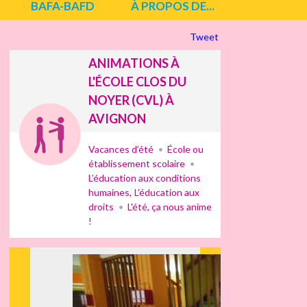
BAFA-BAFD
À PROPOS DE...
Tweet
ANIMATIONS À
L'ÉCOLE CLOS DU
NOYER (CVL) À
AVIGNON
Vacances d’été
École ou
établissement scolaire
L’éducation aux conditions
humaines
L’éducation aux
droits
L'été, ça nous anime
!
Suiv
ant