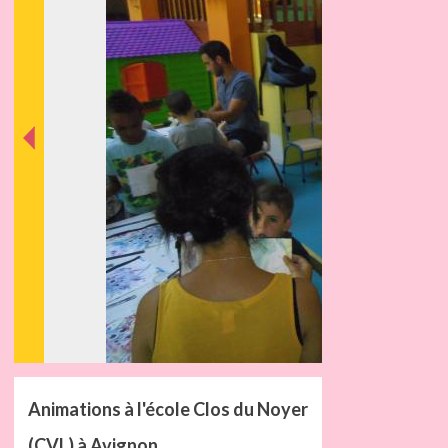
nt
éde
Préc
Animations à l'école Clos du Noyer
(CVL) à Avignon