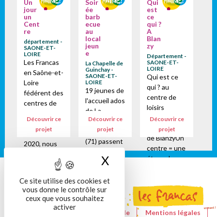
Un
Soir
Qui
jour
ée
est
un
barb
ce
Cent
ecue
qui ?
re
au
A
local
Blan
département -
jeun
zy
SAONE-ET-
e
LOIRE
Département -
Les Francas
SAONE-ET-
La Chapelle de
LOIRE
Guinchay -
en Saône-et-
SAONE-ET-
Qui est ce
Loire
LOIRE
qui ? au
19 jeunes de
fédérent des
centre de
l'accueil ados
centres de
loisirs
de La
loisirs divers.
municipal du
Découvrir ce
Découvrir ce
Découvrir ce
Chapelle de
Sur le mois
centre social
projet
projet
projet
Guinchay
de juillet
de BlanzyUn
(71) passent
2020, nous
centre = une
une soirée
sommes
X
Masquer le bandeau
étape du
barbecue
allés à la
circuit de
avec leurs
rencontre de
corresponda
Ce site utilise des cookies et
animateurs ...
ces centres
nce = une
vous donne le contrôle sur
et
adhérents
ceux que vous souhaitez
lettre
s'expriment
ou
activer
collectiveLes
Le site de la Fédération nationale
sur leurs
Mentions légales
partenaires.