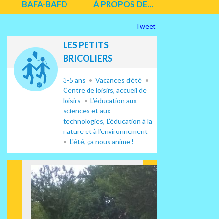
BAFA-BAFD
À PROPOS DE...
Tweet
LES PETITS
BRICOLIERS
3-5 ans
Vacances d’été
Centre de loisirs, accueil de
loisirs
L’éducation aux
sciences et aux
technologies
L’éducation à la
nature et à l’environnement
L'été, ça nous anime !
Suiv
ant