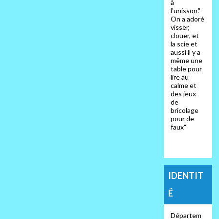
à
l'unisson."
On a adoré
visser,
clouer, et
la scie et
aussi il y a
même une
table pour
lire au
calme et
des jeux
de
bricolage
pour de
faux"
IDENTIT
É
Départem