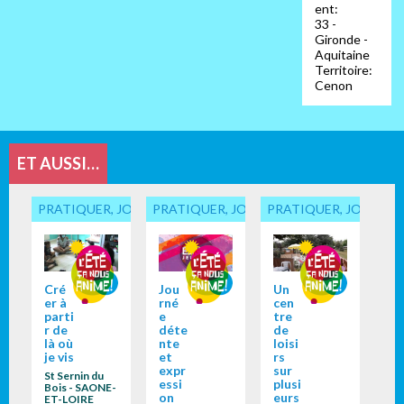
ent:
33 -
Gironde -
Aquitaine
Territoire:
Cenon
ET AUSSI…
PRATIQUER, JOUER... ENSEMBLE
PRATIQUER, JOUER... ENSEMBLE
PRATIQUER, JOUER...
Cré
Jou
Un
er à
rné
cen
parti
e
tre
r de
déte
de
là où
nte
loisi
je vis
et
rs
expr
sur
St Sernin du
essi
plusi
Bois - SAONE-
on
eurs
ET-LOIRE